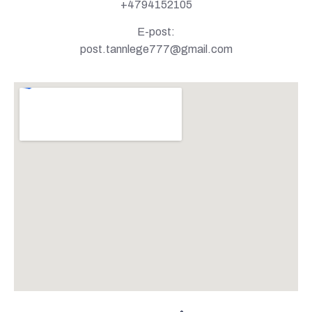
+4794152105
E-post:
post.tannlege777@gmail.com