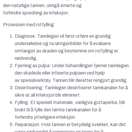
den naturlige tannen, unngå smerte og
forhindre spredning av infeksjon.
Prosessen med rotfylling:
Diagnose: Tannlegen vil først utføre en grundig
undersøkelse og ta røntgenbilder for å evaluere
omfanget av skaden og bestemme om rotfylling er
nødvendig.
Fjerning av pulpa: Under behandlingen fjerner tannlegen
den skadede eller infiserte pulpaen ved hjelp
av spesialverktøy. Tannen blir deretter rengjort grundig.
Desinfisering: Tannlegen desinfiserer tannkanalen for å
sikre at all infeksjon blir eliminert.
Fylling: Et spesielt materiale, vanligvis guttaperka, blir
brukt til å fylle den tømte tannkanalen for å
forhindre ytterligere infeksjon.
Reparasjon: Hvis tannen er betydelig svekket, kan det
være nødvendig å semnetere en krone for å