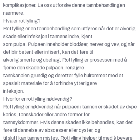
komplikasjoner. La oss utforske denne tannbehandlingen
nærmere.
Hva er rotfylling?
Rotfylling er en tannbehandling som utføres når det er alvorlig
skade eller infeksjon i tannens indre, kjent
som pulpa. Pulpaen inneholder blodårer, nerver og vev, og når
det blir betent eller infisert, kan det føre til
alvorlig smerte og ubehag. Rotfylling er prosessen med å
fjerne den skadede pulpaen, rengjøre
tannkanalen grundig og deretter fylle hulrommet med et
spesielt materiale for å forhindre ytterligere
infeksjon.
Hvorfor er rotfylling nødvendig?
Rotfylling er nødvendig når pulpaen i tannen er skadet av dype
karies, tannskader eller andre former for
tannsykdommer. Hvis denne skaden ikke behandles, kan det
føre til dannelse av abscesser eller cyster, og
til slutt kan tannen mistes. Rotfylling hjelper til med å bevare